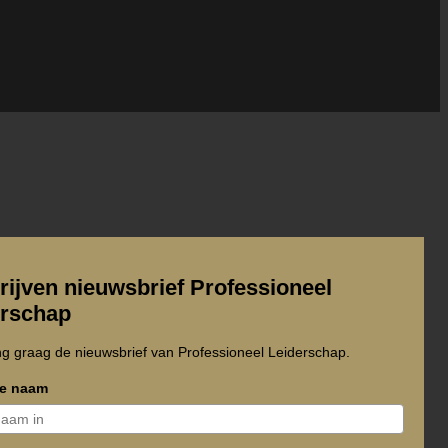
rijven nieuwsbrief Professioneel
erschap
ng graag de nieuwsbrief van Professioneel Leiderschap.
ge naam