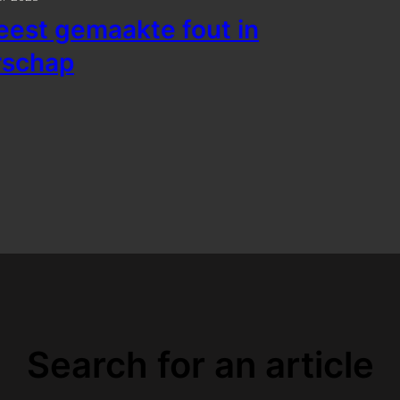
est gemaakte fout in
rschap
Search for an article