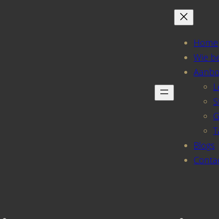
Home
Wie be
Aanb
L
S
G
T
Blogs
Conta