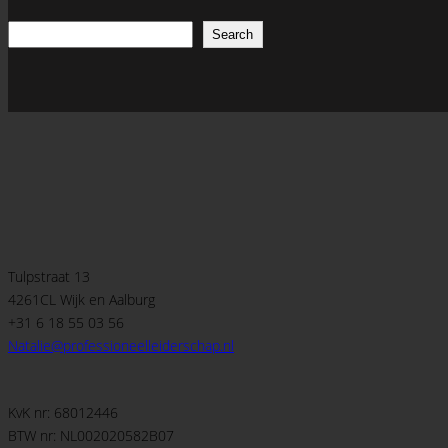
Search
Search
Tulpstraat 13
4261CL Wijk en Aalburg
+31 6 18 55 03 56
Natalie@professioneelleiderschap.nl
KvK nr: 68012446
BTW nr: NL002020582B07