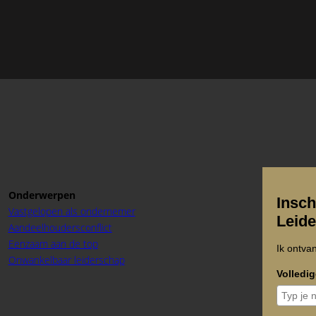
Onderwerpen
Insch
Vastgelopen als ondernemer
Leid
Aandeelhoudersconflict
Eenzaam aan de top
Ik ontva
Onwankelbaar leiderschap
Volledi