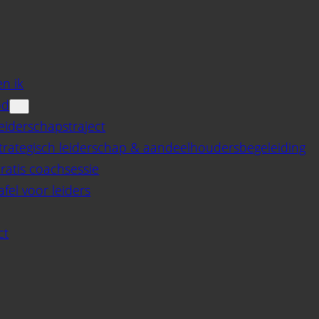
n ik
od
eiderschapstraject
trategisch leiderschap & aandeelhoudersbegeleiding
ratis coachsessie
afel voor leiders
ct