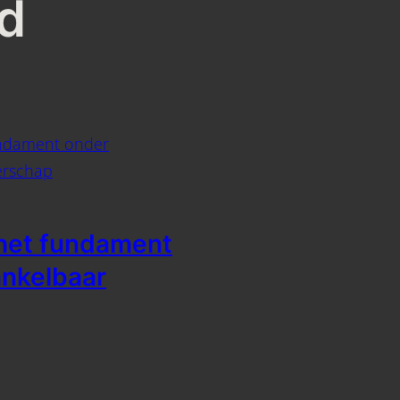
d
s het fundament
nkelbaar