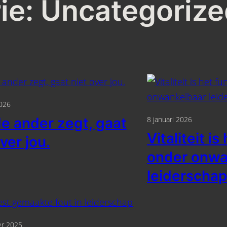
ie:
Uncategorize
2026
e ander zegt, gaat
8 januari 2026
Vitaliteit i
ver jou.
onder onwa
leiderschap
r 2025